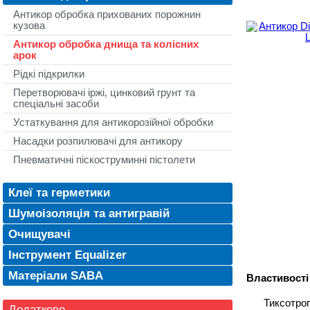
Антикор обробка прихованих порожнин
кузова
Антикор обробка днища та колісних
арок
Рідкі підкрилки
Перетворювачі іржі, цинковий грунт та
спеціальні засоби
Устаткування для антикорозійної обробки
Насадки розпилювачі для антикору
Пневматичні піскоструминні пістолети
Клеї та герметики
Шумоізоляція та антигравій
Очищувачі
Інструмент Equalizer
Матеріали SABA
Властивості
Тиксотроп
Додатково