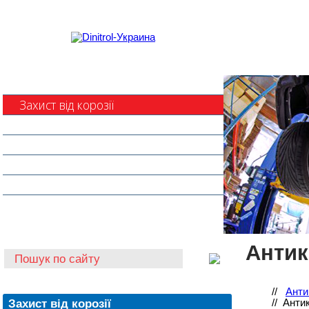
Захист від корозії
Клеї та герметики
Шумоізоляція та антигравій
Очищувачі
Інструмент для автоскла
Автохімія
Антик
//
Анти
Захист від корозії
//
Антик