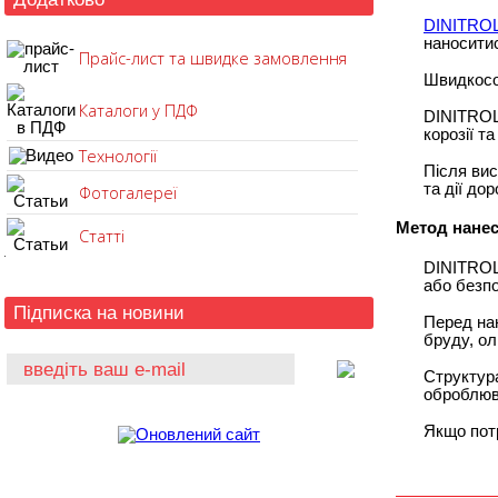
DINITROL
наносити
Прайс-лист та швидке замовлення
Швидкосо
Каталоги у ПДФ
DINITROL 
корозії т
Технології
Після вис
та дії дор
Фотогалереї
Метод нанес
Статті
DINITROL
або безпо
Підписка на новини
Перед на
бруду, олі
Структура
оброблюв
Якщо потр