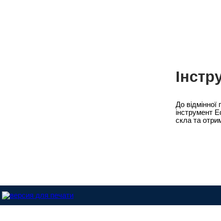
Техно
ремон
Мате
Клеї 
Merce
Scani
Інстр
До відмінної
інструмент E
скла та отри
Ре
ней -
спілк
чекає