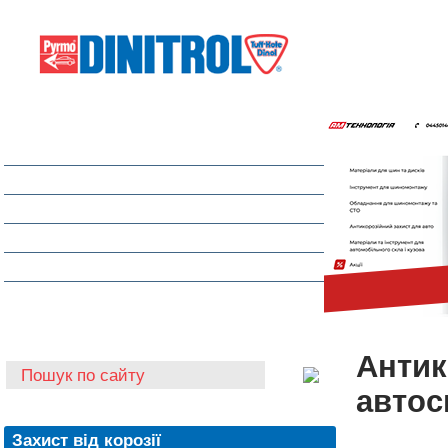
Захист від корозії
Клеї та герметики
Шумоізоляція та антигравій
Очищувачі
Інструмент для автоскла
Автохімія
Антик
автос
Захист від корозії