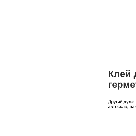
Крім 
Профе
це не
вироб
Зроби
рішен
Техно
конк
Для в
під к
Клей 
герме
Другий дуже 
автоскла, пан
Матер
гаму 
Мате