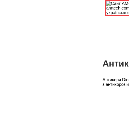
Антик
Антикори Din
з антикорозій
Прогр
пенет
опірн
Ефект
Надзв
захис