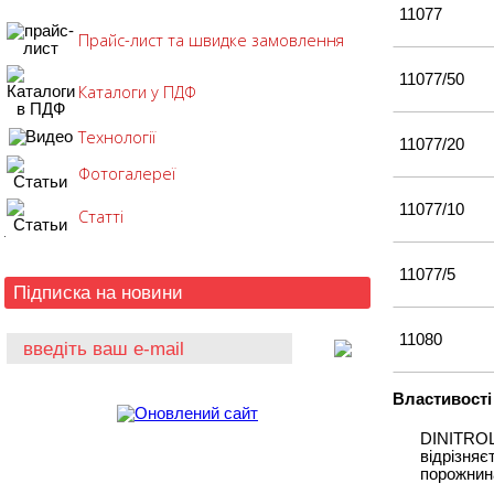
11077
Прайс-лист та швидке замовлення
11077/50
Каталоги у ПДФ
Технології
11077/20
Фотогалереї
11077/10
Статті
11077/5
Підписка на новини
11080
Властивості
DINITROL
відрізняє
порожнин