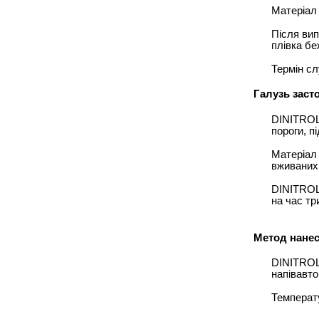
Матеріал 
Після ви
плівка бе
Термін с
Галузь заст
DINITROL
пороги, п
Матеріал 
вживаних 
DINITROL
на час тр
Метод нанес
DINITROL
напівавто
Температу