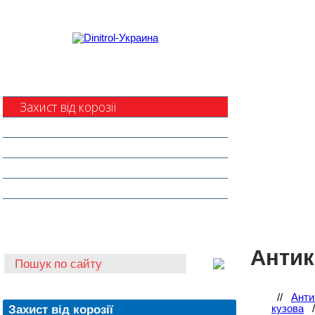
Захист від корозії
Клеї та герметики
Шумоізоляція та антигравій
Очищувачі
Інструмент для автоскла
Автохімія
Антико
//
Анти
Захист від корозії
кузова
/