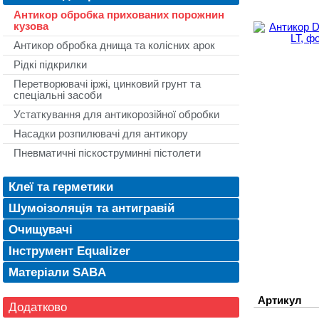
Антикор обробка прихованих порожнин
кузова
Антикор обробка днища та колісних арок
Рідкі підкрилки
Перетворювачі іржі, цинковий грунт та
спеціальні засоби
Устаткування для антикорозійної обробки
Насадки розпилювачі для антикору
Пневматичні піскоструминні пістолети
Клеї та герметики
Шумоізоляція та антигравій
Очищувачі
Інструмент Equalizer
Матеріали SABA
Артикул
Додатково