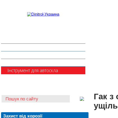
Захист від корозії
Клеї та герметики
Шумоізоляція та антигравій
Очищувачі
Інструмент для автоскла
Автохімія
Гак з
ущіл
Захист від корозії