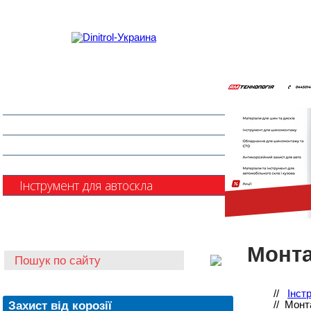
Захист від корозії
Клеї та герметики
Шумоізоляція та антигравій
Очищувачі
Інструмент для автоскла
Автохімія
Монта
//
Інст
Захист від корозії
//
Монт