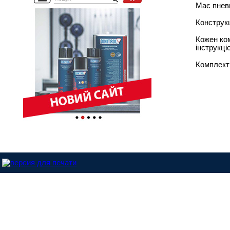
Має пневм
Конструкц
Кожен ком
інструкц
Комплект