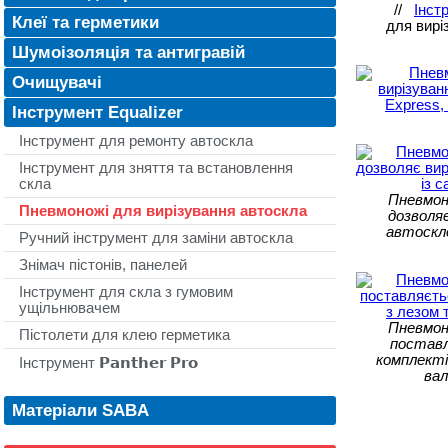
//
Інст
Клеї та герметики
для вирі
Шумоізоляція та антигравій
Очищувачі
Інструмент Equalizer
Інструмент для ремонту автоскла
Інструмент для зняття та встановлення
скла
Пневмон
Пневмоножі для вирізування автоскла
дозволя
автоскло
Ручний інструмент для заміни автоскла
Знімач пістонів, панелей
Інструмент для скла з гумовим
ущільнювачем
Пневмон
Пістолети для клею герметика
постав
комплекті
Інструмент 𝗣𝗮𝗻𝘁𝗵𝗲𝗿 𝗣𝗿𝗼
вал
Матеріали SABA