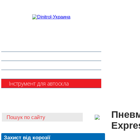
Захист від корозії
Клеї та герметики
Шумоізоляція та антигравій
Очищувачі
Інструмент для автоскла
Автохімія
Пневм
Expre
Захист від корозії