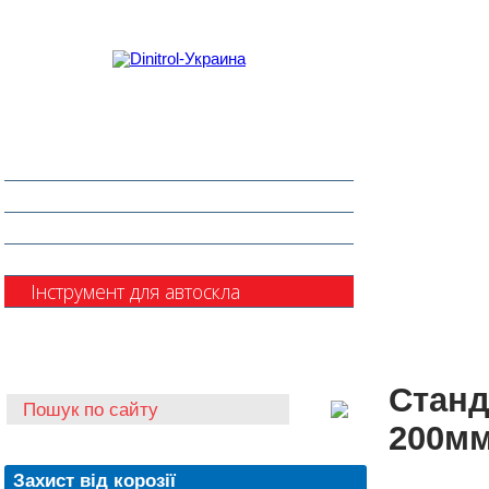
Захист від корозії
Клеї та герметики
Шумоізоляція та антигравій
Очищувачі
Інструмент для автоскла
Автохімія
Станд
200м
Захист від корозії