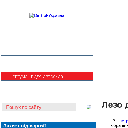
Захист від корозії
Клеї та герметики
Шумоізоляція та антигравій
Очищувачі
Інструмент для автоскла
Автохімія
Лезо 
//
Інст
Захист від корозії
вібрацій