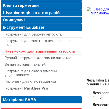
Клеї та герметики
Шумоізоляція та антигравій
Очищувачі
Інструмент Equalizer
Інструмент для ремонту автоскла
Інструмент для зняття та встановлення
скла
Пневмоножі для вирізування автоскла
Ручний інструмент для заміни автоскла
Знімач пістонів, панелей
Інструмент для скла з гумовим
ущільнювачем
Леза Talon D
Пістолети для клею герметика
різання ПУР 
Інструмент 𝗣𝗮𝗻𝘁𝗵𝗲𝗿 𝗣𝗿𝗼
Леза заст
спеціаль
Матеріали SABA
Дозволяю