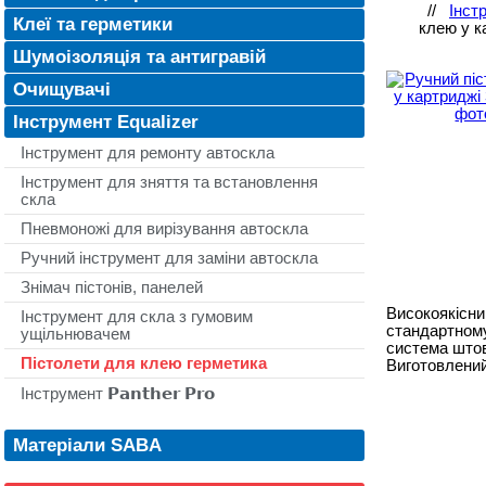
//
Інст
Клеї та герметики
клею у к
Шумоізоляція та антигравій
Очищувачі
Інструмент Equalizer
Інструмент для ремонту автоскла
Інструмент для зняття та встановлення
скла
Пневмоножі для вирізування автоскла
Ручний інструмент для заміни автоскла
Знімач пістонів, панелей
Високоякісни
Інструмент для скла з гумовим
стандартному
ущільнювачем
система штов
Пістолети для клею герметика
Виготовлений
Інструмент 𝗣𝗮𝗻𝘁𝗵𝗲𝗿 𝗣𝗿𝗼
Матеріали SABA