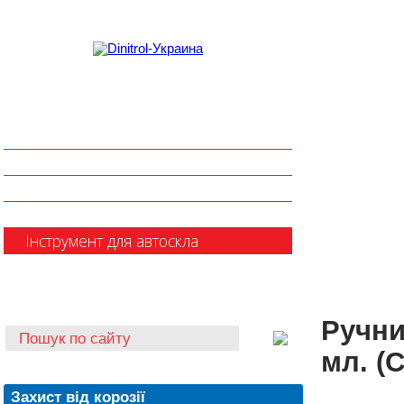
Захист від корозії
Клеї та герметики
Шумоізоляція та антигравій
Очищувачі
Інструмент для автоскла
Автохімія
Ручни
мл. (
Захист від корозії