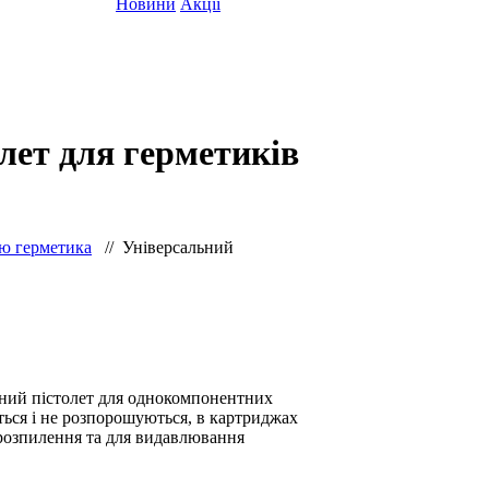
Новини
Акції
лет для герметиків
ею герметика
//
Універсальний
ний пістолет для однокомпонентних
ься і не розпорошуються, в картриджах
розпилення та для видавлювання