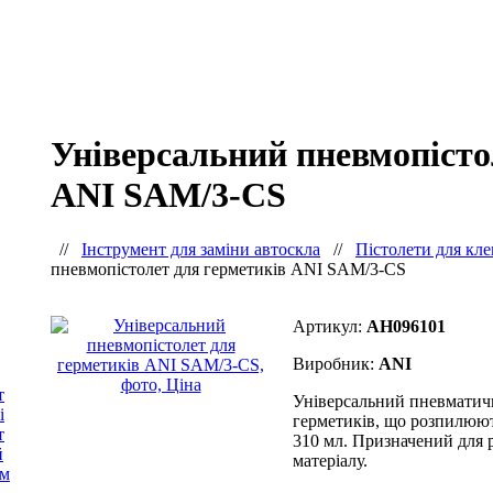
Універсальний пневмопісто
ANI SAM/3-CS
//
Інструмент для заміни автоскла
//
Пістолети для кл
пневмопістолет для герметиків ANI SAM/3-CS
Артикул:
AH096101
Виробник:
ANI
т
Універсальний пневматич
і
герметиків, що розпилюют
т
310 мл. Призначений для 
й
матеріалу.
ем