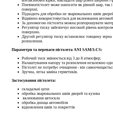
апельсинової кірки, накладати шар різної ширини і 
Пневмопістолет може наносити як рівний шар, так і
поверхні.
Підходить для обробки не зварювальних швів дверей
Відмінно використовується для вклеювання автомоб
За допомогою пістолета можна розпорошувати матер
Регулятор тиску забезпечує високий рівень контрол
поверхню.
Другий регулятор тиску встановлює товщину зерна 
розпилення.
Параметри та переваги пістолета ANI SAM/3-CS:
Робочий тиск змінюється від 3 до 8 атмосфер;
Налаштування напору та розпилення незалежно один
Пістолет не потребує очищення - він самоочищаєтьс
Зручна, легка заміна герметиків.
Застосування пістолета:
складальні цехи
обробка зварювальних швів дверей та кузова
вклеювання автоскла
обробка днища автомобіля
відновлення швів та покриттів