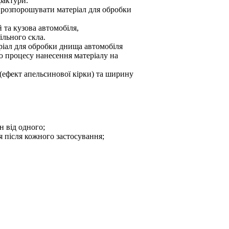
фактури.
 розпорошувати матеріал для обробки
 та кузова автомобіля,
ільного скла.
іал для обробки днища автомобіля
ю процесу нанесення матеріалу на
(ефект апельсинової кірки) та ширину
 від одного;
я після кожного застосування;