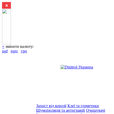
×
змінити валюту:
usd
euro
грн
Захист від корозії
Клеї та герметики
Шумоізоляція та антигравій
Очищувачі