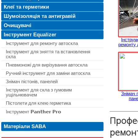
Клеї та герметики
Шумоізоляція та антигравій
Очищувачі
Інструмент Equalizer
Інструм
Інструмент для ремонту автоскла
ремонту 
Інструмент для зняття та встановлення
скла
Пневмоножі для вирізування автоскла
Ручний інструмент для заміни автоскла
Знімач пістонів, панелей
Інструмент для скла з гумовим
Знімач п
ущільнювачем
пан
Пістолети для клею герметика
Інструмент 𝗣𝗮𝗻𝘁𝗵𝗲𝗿 𝗣𝗿𝗼
Профес
Матеріали SABA
ремонт