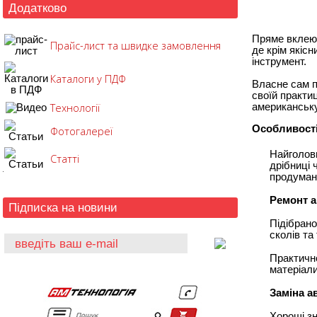
Додатково
Пряме вклеюв
Прайс-лист та швидке замовлення
де крім якіс
інструмент.
Каталоги у ПДФ
Власне сам п
своїй практи
Технології
американську
Особливості 
Фотогалереї
Найголовн
Статті
дрібниці 
продумано
Ремонт а
Підписка на новини
Підібрано
сколів та
Практично
матеріали
Заміна а
Хороші зн