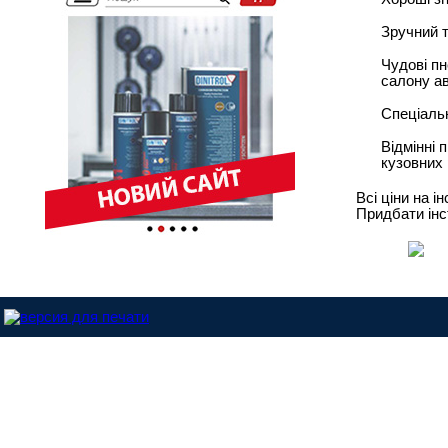
Зручний т
Чудові пн
салону а
Спеціаль
Відмінні 
кузовних 
Всі ціни на 
Придбати інс