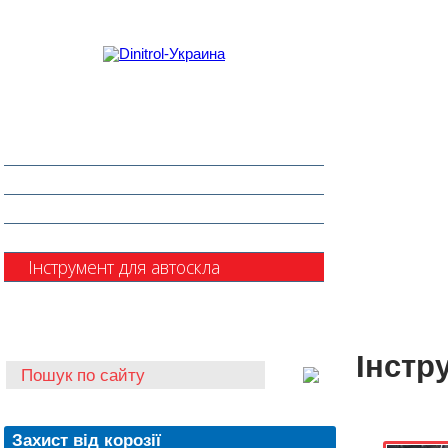
Захист від корозії
Клеї та герметики
Шумоізоляція та антигравій
Очищувачі
Інструмент для автоскла
Автохімія
Інстр
Захист від корозії