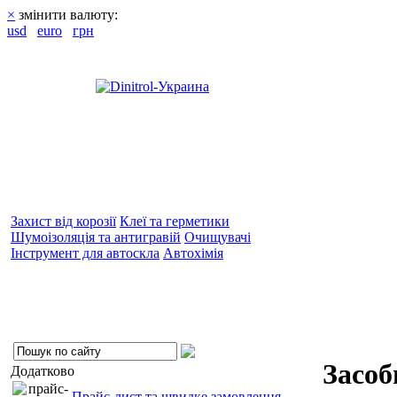
×
змінити валюту:
usd
euro
грн
Захист від корозії
Клеї та герметики
Шумоізоляція та антигравій
Очищувачі
Інструмент для автоскла
Автохімія
Засоб
Додатково
Прайс-лист та швидке замовлення