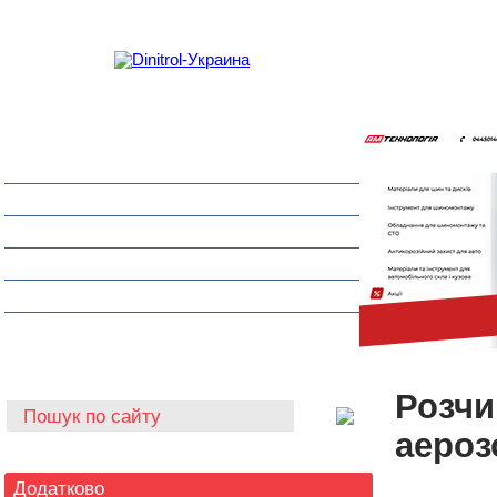
Захист від корозії
Клеї та герметики
Шумоізоляція та антигравій
Очищувачі
Інструмент для автоскла
Автохімія
Розчи
аероз
Додатково