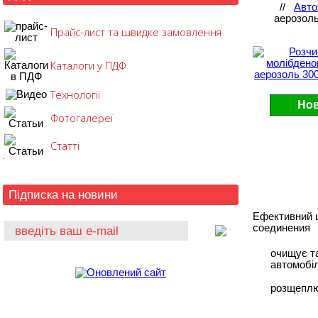
//
Авто
аерозоль
Прайс-лист та швидке замовлення
Каталоги у ПДФ
Технології
Нов
Фотогалереї
Статті
Підписка на новини
Ефективний 
соединения
очищує та
автомобі
розщеплю