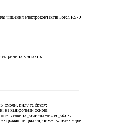
 для чищення електроконтактів Forch R570
лектричних контактів
ь, смоли, пилу та бруду;
н; на каніфолевій основі;
е, штепсельних розподільчих коробок,
лектромашин, радіоприймачів, телевізорів