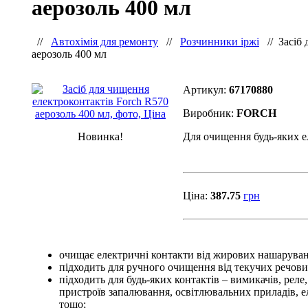
аерозоль 400 мл
//
Автохімія для ремонту
//
Розчинники іржі
//
Засіб
аерозоль 400 мл
Артикул:
67170880
Виробник:
FORCH
Новинка!
Для очищення будь-яких е
Ціна:
387.75
грн
очищає електричні контакти від жирових нашаруван
підходить для ручного очищення від текучих речови
підходить для будь-яких контактів – вимикачів, рел
пристроїв запалювання, освітлювальних приладів, е
тощо;