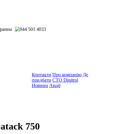
Контакти
Про компанію
Де
придбати
СТО Dinitrol
Новини
Акції
atack 750