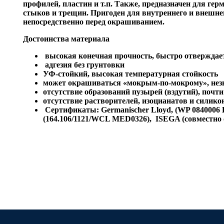
профилей, пластин и т.п. Также, предназначен для гер
стыков и трещин. Пригоден для внутреннего и внешне
непосредственно перед окрашиванием.
Достоинства материала
высокая конечная прочность, быстро отверждае
адгезия без грунтовки
УФ-стойкий, высокая температурная стойкость
может окрашиваться «мокрым-по-мокрому», нез
отсутствие образований пузырей (вздутий), почти 
отсутствие растворителей, изоцианатов и силико
Сертификаты: Germanischer Lloyd, (WP 0840006
(164.106/1121/WCL MED0326), ISEGA (совместно