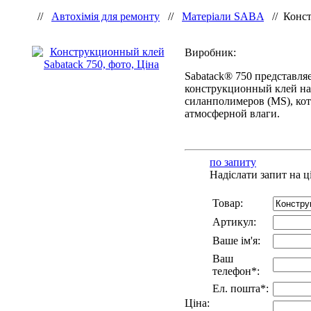
//
Автохімія для ремонту
//
Матеріали SABA
//
Конст
Виробник:
Sabatack® 750 представля
конструкционный клей н
силанполимеров (MS), ко
атмосферной влаги.
по запиту
Надіслати запит на ц
Товар:
Артикул:
Ваше ім'я:
Ваш
телефон*:
Ел. пошта*:
Ціна: