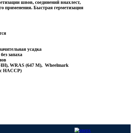
метизации швов, соединений внахлест,
го применения. Быстрая герметизация
тся
начительная усадка
без запаха
нов
 HH), WRAS (647 M), Wheelmark
 с HACCP)