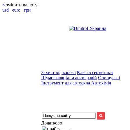
×
змінити валюту:
usd
euro
грн
Захист від корозії
Клеї та герметики
Шумоізоляція та антигравій
Очищувачі
Інструмент для автоскла
Автохімія
Додатково