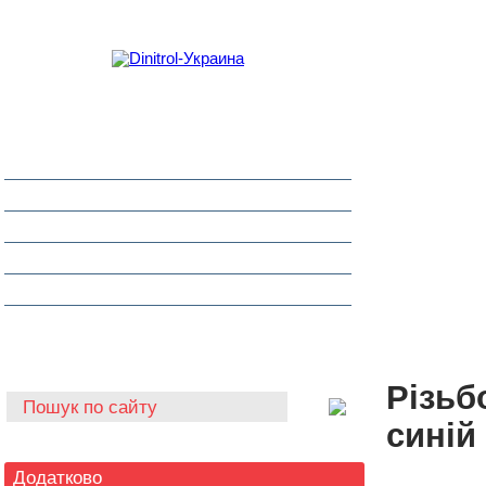
Захист від корозії
Клеї та герметики
Шумоізоляція та антигравій
Очищувачі
Інструмент для автоскла
Автохімія
Різьб
синій
Додатково