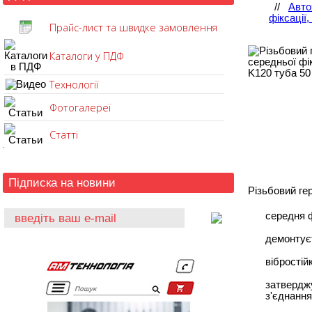
//
Авто
фіксації,
Прайс-лист та швидке замовлення
Каталоги у ПДФ
Технології
Фотогалереї
Статті
Підписка на новини
Різьбовий ге
середня 
демонтує
вібростій
затверджу
з'єднання