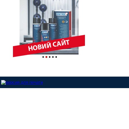
Dinitrol-Україна © 2013 |
Розроблено у студії - ABC.NET.UA