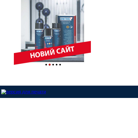
Dinitrol-Україна © 2013 |
Розроблено у студії - ABC.NET.UA