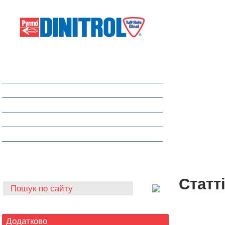
Захист від корозії
Клеї та герметики
Шумоізоляція та антигравій
Очищувачі
Інструмент для автоскла
Автохімія
Статт
Додатково