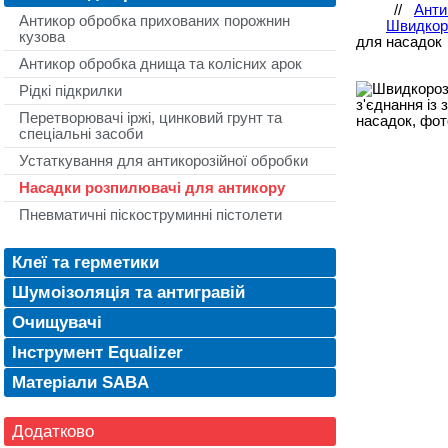
//
Анти
Антикор обробка прихованих порожнин
Швидкоро
кузова
для насадок
Антикор обробка днища та колісних арок
Рідкі підкрилки
Перетворювачі іржі, цинковий грунт та
спеціальні засоби
Устаткування для антикорозійної обробки
Насадки розпилювачі для антикору
Пневматичні піскоструминні пістолети
Клеї та герметики
Шумоізоляція та антигравій
Очищувачі
Інструмент Equalizer
Матеріали SABA
Додатково