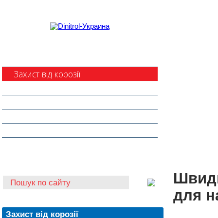
Захист від корозії
Клеї та герметики
Шумоізоляція та антигравій
Очищувачі
Інструмент для автоскла
Автохімія
Швидк
для н
Захист від корозії