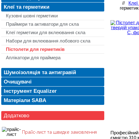
//
Клеї
Клеї та герметики
герметик
Кузовні шовні герметики
Праймери та активатори для скла
Клеї герметики для вклеювання скла
Набори для вклеювання лобового скла
Пістолети для герметиків
Аплікатори для праймера
Шумоізоляція та антигравій
Очищувачі
Інструмент Equalizer
Матеріали SABA
Додатково
Прайс-лист та швидке замовлення
Професійний 
ємністю 310 