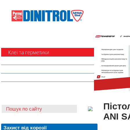
Захист від корозії
Клеї та герметики
Шумоізоляція та антигравій
Очищувачі
Інструмент для автоскла
Автохімія
Пісто
ANI S
Захист від корозії