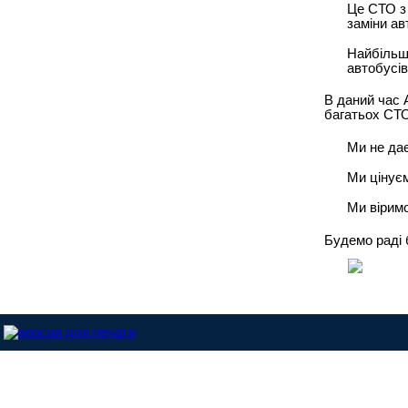
Це СТО з 
заміни ав
Найбільши
автобусів
В даний час 
багатьох СТО
Ми не дає
Ми цінує
Ми віримо
Будемо раді 