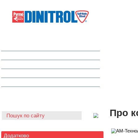
Захист від корозії
Клеї та герметики
Шумоізоляція та антигравій
Очищувачі
Інструмент для автоскла
Автохімія
Про к
Додатково