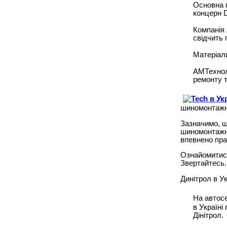
Основна п
концерн 
Компанія 
свідчить 
Матеріали
АМТехноло
ремонту т
шиномонтажн
Зазначимо, щ
шиномонтажно
впевнено пра
Ознайомитись
Звертайтесь.
Динітрол в Ук
На автосе
в Україні
Дінітрол.