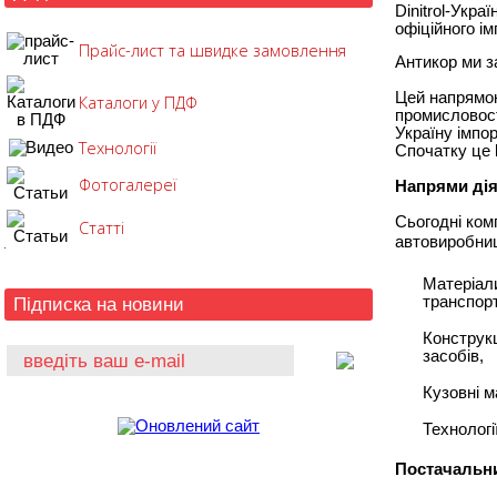
Dinitrol-Укра
офіційного ім
Прайс-лист та швидке замовлення
Антикор ми 
Цей напрямок 
Каталоги у ПДФ
промисловост
Україну імпо
Технології
Спочатку це
Фотогалереї
Напрями дія
Сьогодні ком
Статті
автовиробниц
Матеріали
транспорт
Підписка на новини
Конструкц
засобів,
Кузовні м
Технологі
Постачальни